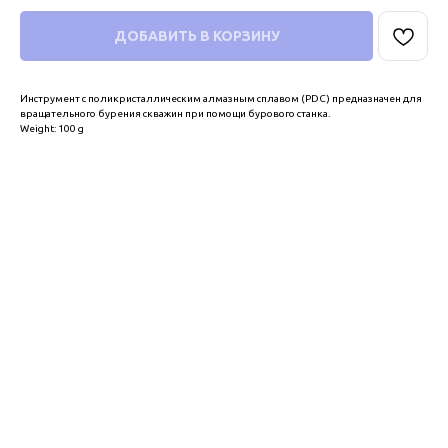
ДОБАВИТЬ В КОРЗИНУ
Инструмент с поликристаллическим алмазным сплавом (PDC) предназначен для
вращательного бурения скважин при помощи бурового станка.
Weight: 100 g